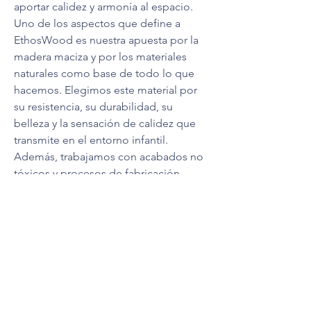
aportar calidez y armonía al espacio.
Uno de los aspectos que define a 
EthosWood es nuestra apuesta por la 
madera maciza y por los materiales 
naturales como base de todo lo que 
hacemos. Elegimos este material por 
su resistencia, su durabilidad, su 
belleza y la sensación de calidez que 
transmite en el entorno infantil. 
Además, trabajamos con acabados no 
tóxicos y procesos de fabricación 
cuidados, pensando siempre en la 
seguridad de los niños y en la 
tranquilidad de las familias. Nuestro 
objetivo es ofrecer piezas que no solo 
sean visualmente atractivas, sino 
también robustas, estables y aptas 
para un uso real y continuado.