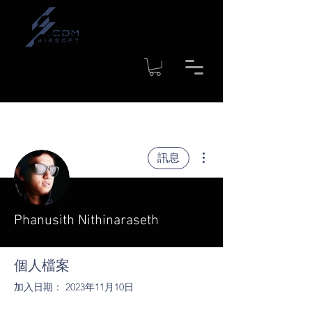
Time to shipment for regular
products: 1-4 workdays
更多動作
訊息
Phanusith Nithinaraseth
個人檔案
加入日期： 2023年11月10日