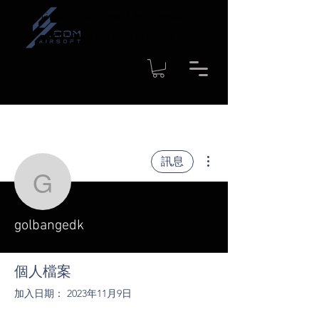
Time to shipment for regular
products: 1-4 workdays
更多動作
訊息
golbangedk
golbangedk
個人檔案
加入日期： 2023年11月9日