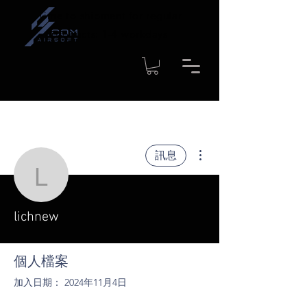
Time to shipment for regular
products: 1-4 workdays
更多動作
訊息
lichnew
lichnew
個人檔案
加入日期： 2024年11月4日