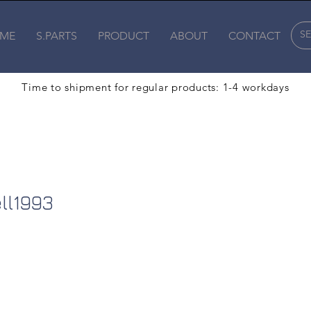
ME
S.PARTS
PRODUCT
ABOUT
CONTACT
Time to shipment for regular products: 1-4 workdays
93
ll1993