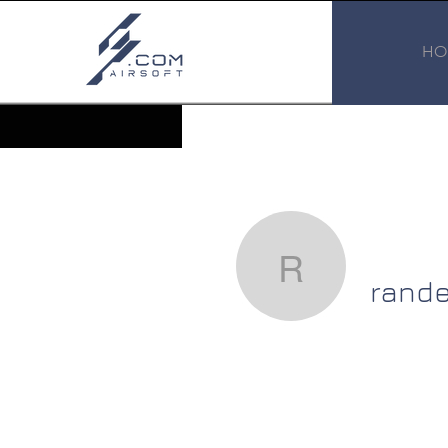
HO
randell19
rande