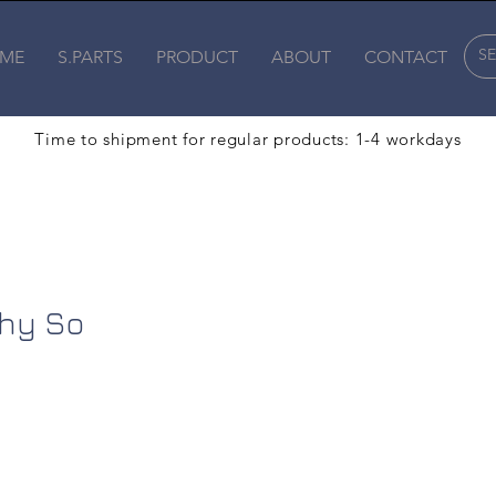
ME
S.PARTS
PRODUCT
ABOUT
CONTACT
Time to shipment for regular products: 1-4 workdays
hy So