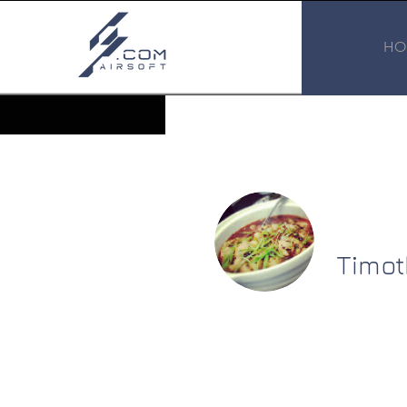
HO
Timot