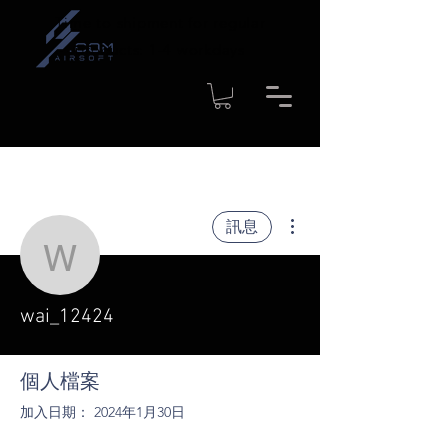
Time to shipment for regular
products: 1-4 workdays
更多動作
訊息
wai_12424
wai_12424
個人檔案
加入日期： 2024年1月30日