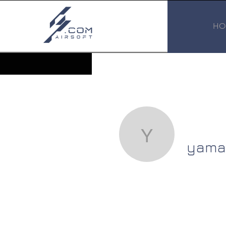
HO
yamaokai
yama