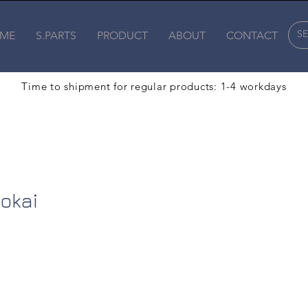
ME
S.PARTS
PRODUCT
ABOUT
CONTACT
Time to shipment for regular products: 1-4 workdays
okai