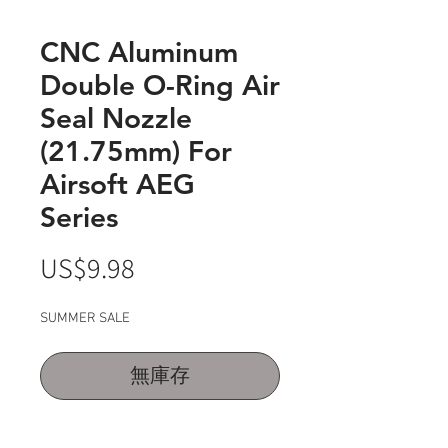
CNC Aluminum
Double O-Ring Air
Seal Nozzle
(21.75mm) For
Airsoft AEG
Series
價
US$9.98
格
SUMMER SALE
無庫存