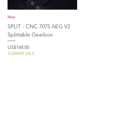
New
New
SPLIT - CNC 7075 AEG V2
CNC Titanium DSG Gea
Splittable Gearbox
For Systema PTW
價格
價格
US$168.00
US$68.00
SUMMER SALE
SUMMER SALE
Disclaimer
Local(HK) Buying Information
Privacy Policy
Return Policy
Shipping